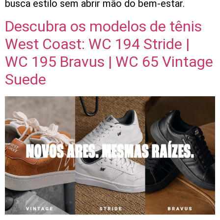
busca estilo sem abrir mão do bem-estar.
Descubra os modelos de tênis
West Coast: WC 194 Stride |
WC 195 Bravus | WC 65 Vintage
Suede