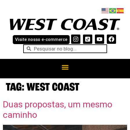
Visite nosso e-commerce
TAG:
WEST COAST
Duas propostas, um mesmo
caminho