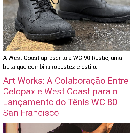
A West Coast apresenta a WC 90 Rustic, uma
bota que combina robustez e estilo.
Art Works: A Colaboração Entre
Celopax e West Coast para o
Lançamento do Tênis WC 80
San Francisco